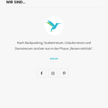
WIR SIND…
Nach Backpacking, Studienreisen, Urlaubsreisen und
Dienstreisen sind wir nun in der Phase „Reisen mit Kids“.
MEHR
F
I
P
a
n
i
c
s
n
e
t
t