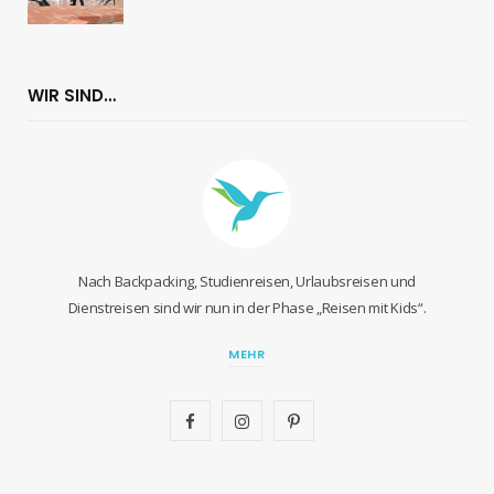
WIR SIND…
Nach Backpacking, Studienreisen, Urlaubsreisen und
Dienstreisen sind wir nun in der Phase „Reisen mit Kids“.
MEHR
F
I
P
a
n
i