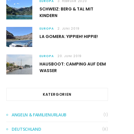
EUROPA
3. FEBRUAR 2020
SCHWEIZ: BERG & TAL MIT
KINDERN
EUROPA
2. JUNI 2019
LA GOMERA: YIPPIEH! HIPPIE!
EUROPA
20. JUNI 2019
HAUSBOOT: CAMPING AUF DEM
WASSER
KATERGORIEN
ANGELN & FAMILIENURLAUB
(1)
DEUTSCHLAND
(8)