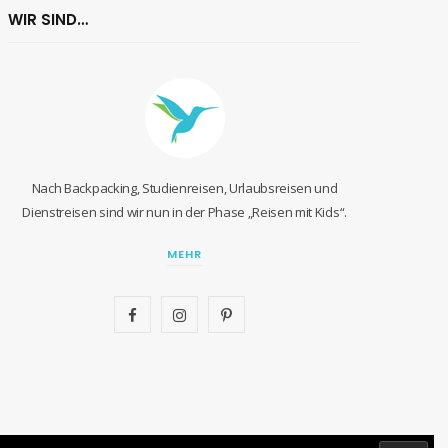
WIR SIND…
Nach Backpacking, Studienreisen, Urlaubsreisen und
Dienstreisen sind wir nun in der Phase „Reisen mit Kids“.
MEHR
F
I
P
a
n
i
c
s
n
e
t
t