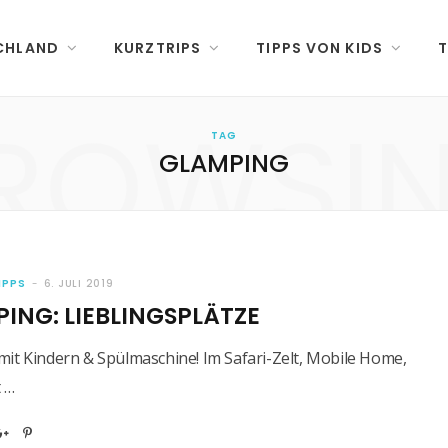
CHLAND
KURZTRIPS
TIPPS VON KIDS
T
ROWSI
TAG
GLAMPING
IPPS
6. JULI 2019
ING: LIEBLINGSPLÄTZE
it Kindern & Spülmaschine! Im Safari-Zelt, Mobile Home,
 …