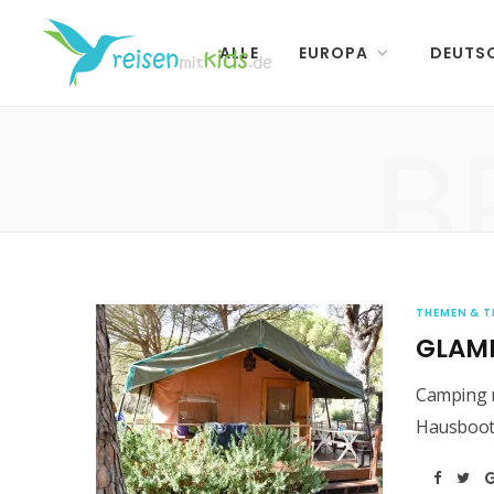
ALLE
EUROPA
DEUTS
B
THEMEN & T
GLAMP
Camping m
Hausboot