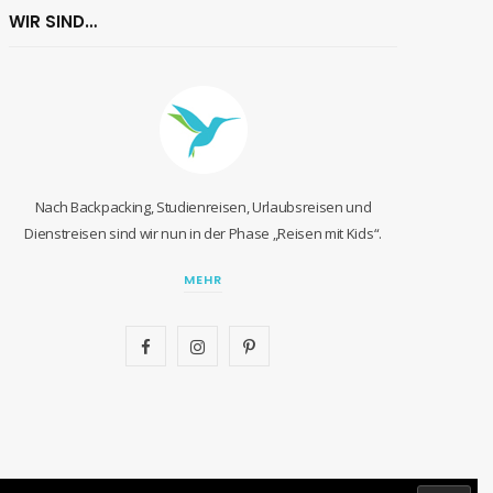
WIR SIND…
Nach Backpacking, Studienreisen, Urlaubsreisen und
Dienstreisen sind wir nun in der Phase „Reisen mit Kids“.
MEHR
F
I
P
a
n
i
c
s
n
e
t
t