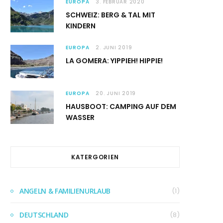
EUROPA
3. FEBRUAR 2020
SCHWEIZ: BERG & TAL MIT
KINDERN
EUROPA
2. JUNI 2019
LA GOMERA: YIPPIEH! HIPPIE!
EUROPA
20. JUNI 2019
HAUSBOOT: CAMPING AUF DEM
WASSER
KATERGORIEN
ANGELN & FAMILIENURLAUB
(1)
DEUTSCHLAND
(8)