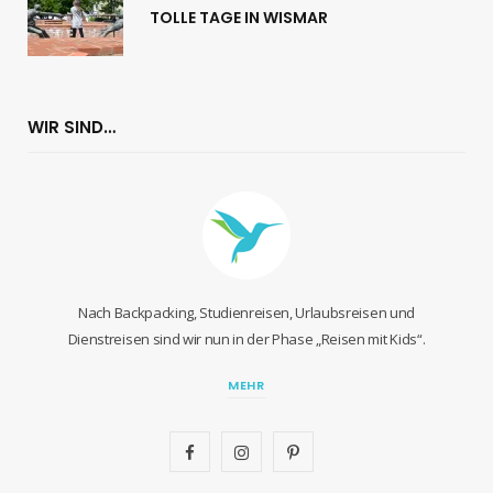
TOLLE TAGE IN WISMAR
WIR SIND…
Nach Backpacking, Studienreisen, Urlaubsreisen und
Dienstreisen sind wir nun in der Phase „Reisen mit Kids“.
MEHR
F
I
P
a
n
i