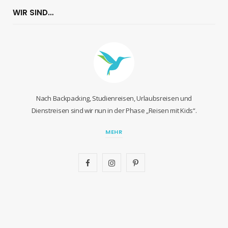
WIR SIND…
Nach Backpacking, Studienreisen, Urlaubsreisen und
Dienstreisen sind wir nun in der Phase „Reisen mit Kids“.
MEHR
F
I
P
a
n
i
c
s
n
e
t
t