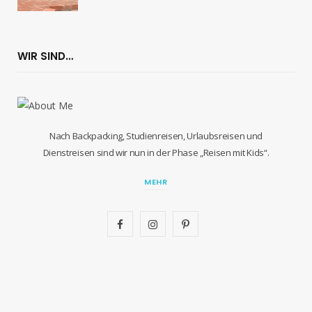
WIR SIND…
Nach Backpacking, Studienreisen, Urlaubsreisen und
Dienstreisen sind wir nun in der Phase „Reisen mit Kids“.
MEHR
F
I
P
a
n
i
c
s
n
e
t
t