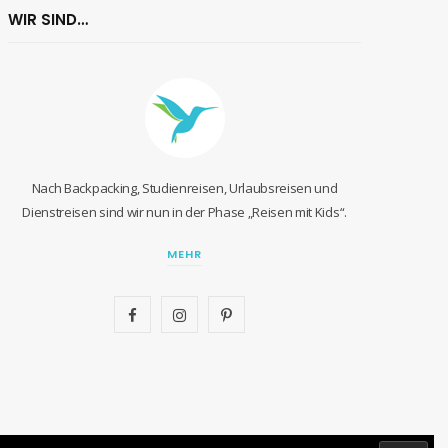
WIR SIND…
Nach Backpacking, Studienreisen, Urlaubsreisen und
Dienstreisen sind wir nun in der Phase „Reisen mit Kids“.
MEHR
F
I
P
a
n
i
c
s
n
e
t
t