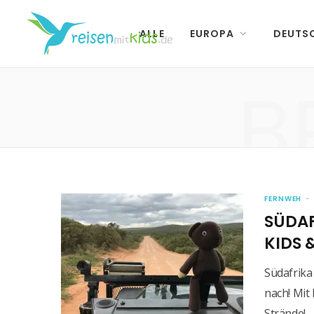
ALLE
EUROPA
DEUTS
B
FERNWEH
SÜDAF
KIDS 
Südafrika
nach! Mit 
Strände!