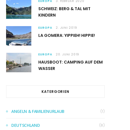
EUROPA
3. FEBRUAR 2020
SCHWEIZ: BERG & TAL MIT
KINDERN
EUROPA
2. JUNI 2019
LA GOMERA: YIPPIEH! HIPPIE!
EUROPA
20. JUNI 2019
HAUSBOOT: CAMPING AUF DEM
WASSER
KATERGORIEN
ANGELN & FAMILIENURLAUB
(1)
DEUTSCHLAND
(8)