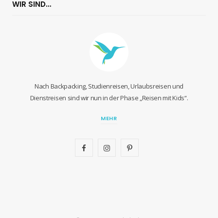
WIR SIND…
Nach Backpacking, Studienreisen, Urlaubsreisen und
Dienstreisen sind wir nun in der Phase „Reisen mit Kids“.
MEHR
F
I
P
a
n
i
c
s
n
e
t
t