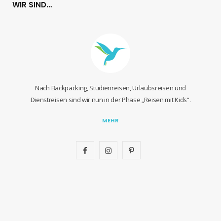
WIR SIND…
Nach Backpacking, Studienreisen, Urlaubsreisen und
Dienstreisen sind wir nun in der Phase „Reisen mit Kids“.
MEHR
F
I
P
a
n
i
c
s
n
e
t
t