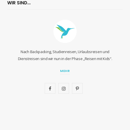
WIR SIND…
Nach Backpacking, Studienreisen, Urlaubsreisen und
Dienstreisen sind wir nun in der Phase „Reisen mit Kids“.
MEHR
F
I
P
a
n
i
c
s
n
e
t
t