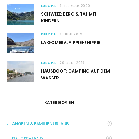
EUROPA
3. FEBRUAR 2020
SCHWEIZ: BERG & TAL MIT
KINDERN
EUROPA
2. JUNI 2019
LA GOMERA: YIPPIEH! HIPPIE!
EUROPA
20. JUNI 2019
HAUSBOOT: CAMPING AUF DEM
WASSER
KATERGORIEN
ANGELN & FAMILIENURLAUB
(1)
DEUTSCHLAND
(8)