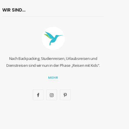
WIR SIND…
Nach Backpacking, Studienreisen, Urlaubsreisen und
Dienstreisen sind wir nun in der Phase „Reisen mit Kids“.
MEHR
F
I
P
a
n
i
c
s
n
e
t
t