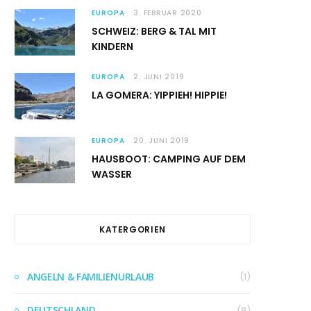
EUROPA
3. FEBRUAR 2020
SCHWEIZ: BERG & TAL MIT
KINDERN
EUROPA
2. JUNI 2019
LA GOMERA: YIPPIEH! HIPPIE!
EUROPA
20. JUNI 2019
HAUSBOOT: CAMPING AUF DEM
WASSER
KATERGORIEN
ANGELN & FAMILIENURLAUB
(1)
DEUTSCHLAND
(8)