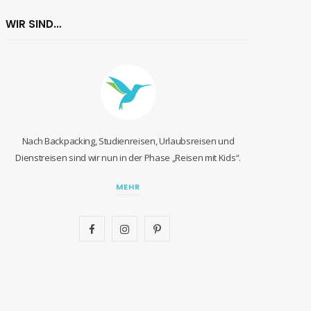
WIR SIND…
Nach Backpacking, Studienreisen, Urlaubsreisen und
Dienstreisen sind wir nun in der Phase „Reisen mit Kids“.
MEHR
F
I
P
a
n
i
c
s
n
e
t
t