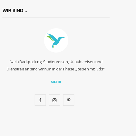
WIR SIND…
Nach Backpacking, Studienreisen, Urlaubsreisen und
Dienstreisen sind wir nun in der Phase „Reisen mit Kids“.
MEHR
F
I
P
a
n
i
c
s
n
e
t
t