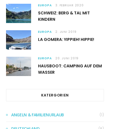
EUROPA
3. FEBRUAR 2020
SCHWEIZ: BERG & TAL MIT
KINDERN
EUROPA
2. JUNI 2019
LA GOMERA: YIPPIEH! HIPPIE!
EUROPA
20. JUNI 2019
HAUSBOOT: CAMPING AUF DEM
WASSER
KATERGORIEN
ANGELN & FAMILIENURLAUB
(1)
DEUTSCHLAND
(8)