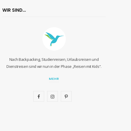
WIR SIND…
Nach Backpacking, Studienreisen, Urlaubsreisen und
Dienstreisen sind wir nun in der Phase „Reisen mit Kids“.
MEHR
F
I
P
a
n
i
c
s
n
e
t
t