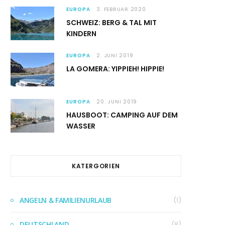
EUROPA
3. FEBRUAR 2020
SCHWEIZ: BERG & TAL MIT
KINDERN
EUROPA
2. JUNI 2019
LA GOMERA: YIPPIEH! HIPPIE!
EUROPA
20. JUNI 2019
HAUSBOOT: CAMPING AUF DEM
WASSER
KATERGORIEN
ANGELN & FAMILIENURLAUB
(1)
DEUTSCHLAND
(8)