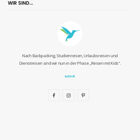
WIR SIND…
Nach Backpacking, Studienreisen, Urlaubsreisen und
Dienstreisen sind wir nun in der Phase „Reisen mit Kids“.
MEHR
F
I
P
a
n
i
c
s
n
e
t
t