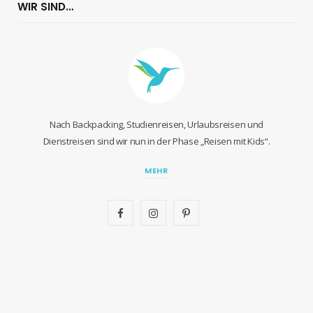
WIR SIND…
Nach Backpacking, Studienreisen, Urlaubsreisen und
Dienstreisen sind wir nun in der Phase „Reisen mit Kids“.
MEHR
F
I
P
a
n
i
c
s
n
e
t
t