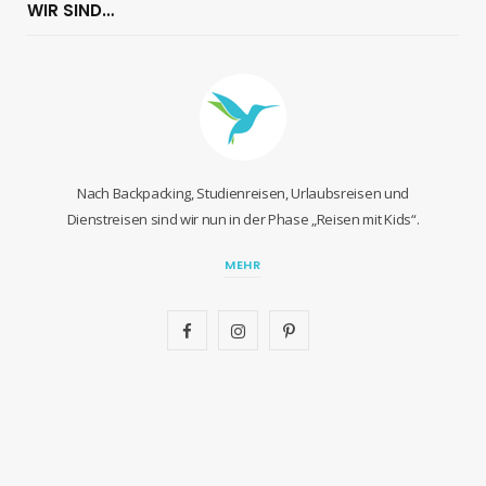
WIR SIND…
Nach Backpacking, Studienreisen, Urlaubsreisen und
Dienstreisen sind wir nun in der Phase „Reisen mit Kids“.
MEHR
F
I
P
a
n
i
c
s
n
e
t
t