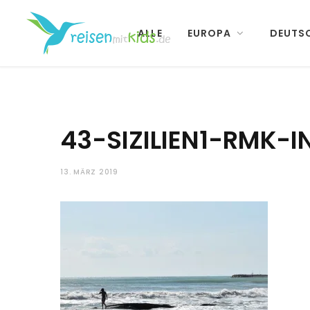
ALLE
EUROPA
DEUTS
43-SIZILIEN1-RMK-I
13. MÄRZ 2019