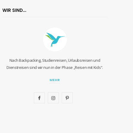
WIR SIND…
Nach Backpacking, Studienreisen, Urlaubsreisen und
Dienstreisen sind wir nun in der Phase „Reisen mit Kids“.
MEHR
F
I
P
a
n
i
c
s
n
e
t
t