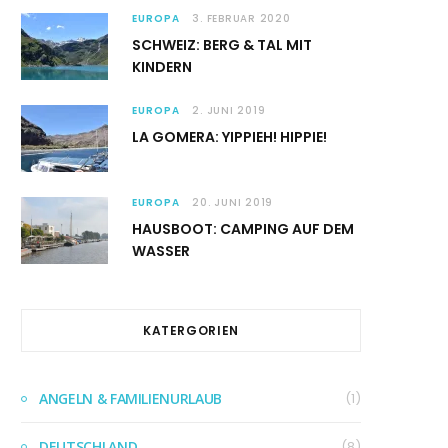
EUROPA
3. FEBRUAR 2020
SCHWEIZ: BERG & TAL MIT
KINDERN
EUROPA
2. JUNI 2019
LA GOMERA: YIPPIEH! HIPPIE!
EUROPA
20. JUNI 2019
HAUSBOOT: CAMPING AUF DEM
WASSER
KATERGORIEN
ANGELN & FAMILIENURLAUB
(1)
DEUTSCHLAND
(8)