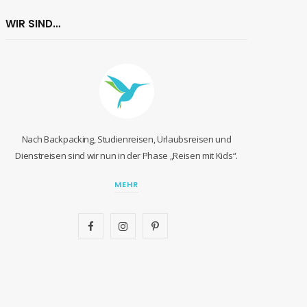
WIR SIND…
Nach Backpacking, Studienreisen, Urlaubsreisen und
Dienstreisen sind wir nun in der Phase „Reisen mit Kids“.
MEHR
F
I
P
a
n
i
c
s
n
e
t
t