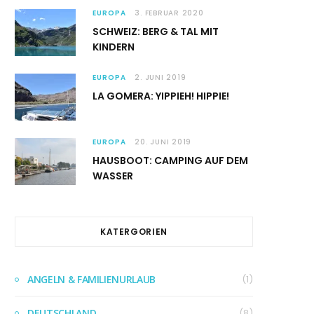
EUROPA
3. FEBRUAR 2020
SCHWEIZ: BERG & TAL MIT
KINDERN
EUROPA
2. JUNI 2019
LA GOMERA: YIPPIEH! HIPPIE!
EUROPA
20. JUNI 2019
HAUSBOOT: CAMPING AUF DEM
WASSER
KATERGORIEN
ANGELN & FAMILIENURLAUB
(1)
DEUTSCHLAND
(8)