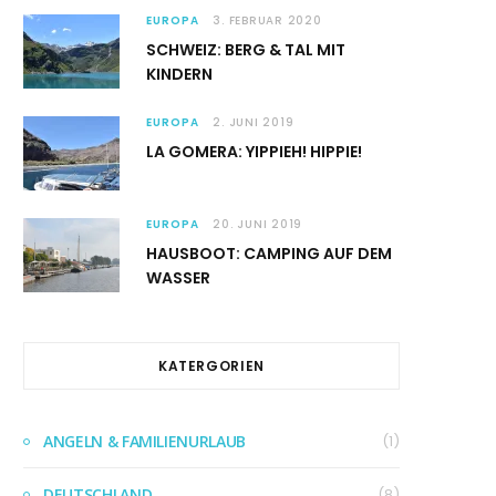
EUROPA
3. FEBRUAR 2020
SCHWEIZ: BERG & TAL MIT
KINDERN
EUROPA
2. JUNI 2019
LA GOMERA: YIPPIEH! HIPPIE!
EUROPA
20. JUNI 2019
HAUSBOOT: CAMPING AUF DEM
WASSER
KATERGORIEN
ANGELN & FAMILIENURLAUB
(1)
DEUTSCHLAND
(8)