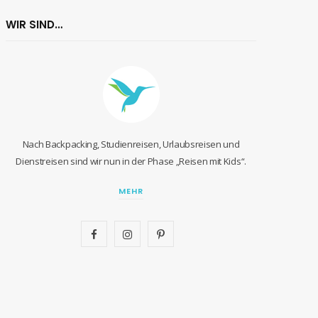
WIR SIND…
Nach Backpacking, Studienreisen, Urlaubsreisen und
Dienstreisen sind wir nun in der Phase „Reisen mit Kids“.
MEHR
F
I
P
a
n
i
c
s
n
e
t
t