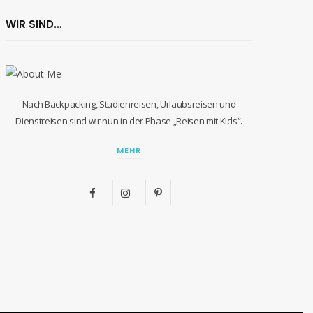
WIR SIND…
Nach Backpacking, Studienreisen, Urlaubsreisen und
Dienstreisen sind wir nun in der Phase „Reisen mit Kids“.
MEHR
F
I
P
a
n
i
c
s
n
e
t
t
b
a
e