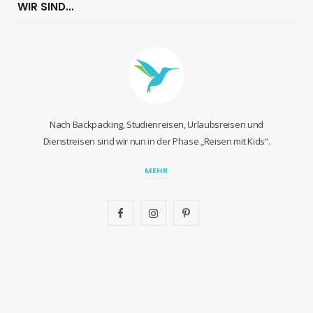
WIR SIND…
Nach Backpacking, Studienreisen, Urlaubsreisen und
Dienstreisen sind wir nun in der Phase „Reisen mit Kids“.
MEHR
F
I
P
a
n
i
c
s
n
e
t
t