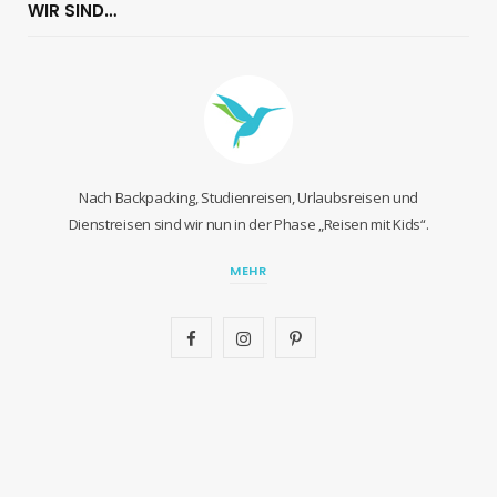
WIR SIND…
Nach Backpacking, Studienreisen, Urlaubsreisen und
Dienstreisen sind wir nun in der Phase „Reisen mit Kids“.
MEHR
F
I
P
a
n
i
c
s
n
e
t
t