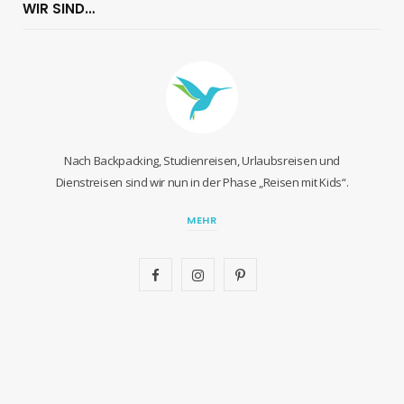
WIR SIND…
Nach Backpacking, Studienreisen, Urlaubsreisen und
Dienstreisen sind wir nun in der Phase „Reisen mit Kids“.
MEHR
F
I
P
a
n
i
c
s
n
e
t
t