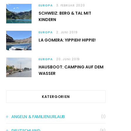
EUROPA
3. FEBRUAR 2020
SCHWEIZ: BERG & TAL MIT
KINDERN
EUROPA
2. JUNI 2019
LA GOMERA: YIPPIEH! HIPPIE!
EUROPA
20. JUNI 2019
HAUSBOOT: CAMPING AUF DEM
WASSER
KATERGORIEN
ANGELN & FAMILIENURLAUB
(1)
DEUTSCHLAND
(8)