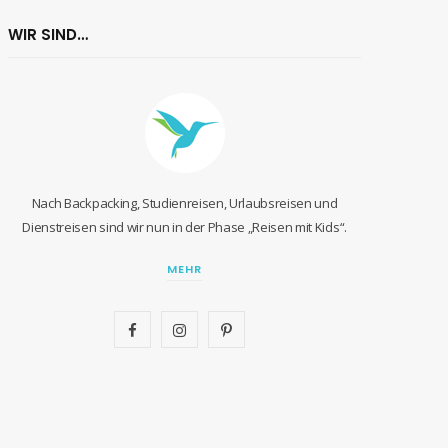
WIR SIND…
Nach Backpacking, Studienreisen, Urlaubsreisen und
Dienstreisen sind wir nun in der Phase „Reisen mit Kids“.
MEHR
F
I
P
a
n
i
c
s
n
e
t
t