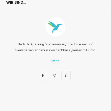
WIR SIND…
Nach Backpacking, Studienreisen, Urlaubsreisen und
Dienstreisen sind wir nun in der Phase „Reisen mit Kids“.
MEHR
F
I
P
a
n
i
c
s
n
e
t
t