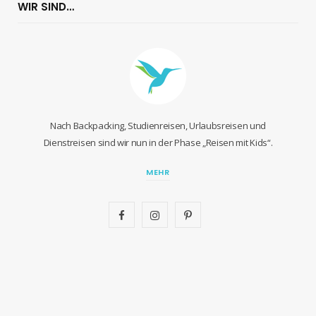
WIR SIND…
Nach Backpacking, Studienreisen, Urlaubsreisen und
Dienstreisen sind wir nun in der Phase „Reisen mit Kids“.
MEHR
F
I
P
a
n
i
c
s
n
e
t
t