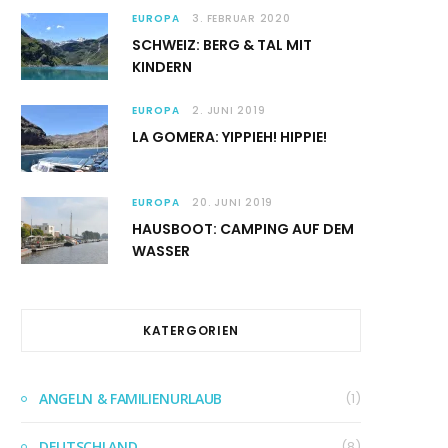
EUROPA
3. FEBRUAR 2020
SCHWEIZ: BERG & TAL MIT
KINDERN
EUROPA
2. JUNI 2019
LA GOMERA: YIPPIEH! HIPPIE!
EUROPA
20. JUNI 2019
HAUSBOOT: CAMPING AUF DEM
WASSER
KATERGORIEN
ANGELN & FAMILIENURLAUB
(1)
DEUTSCHLAND
(8)