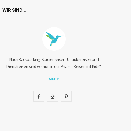
WIR SIND…
Nach Backpacking, Studienreisen, Urlaubsreisen und
Dienstreisen sind wir nun in der Phase „Reisen mit Kids“.
MEHR
F
I
P
a
n
i
c
s
n
e
t
t