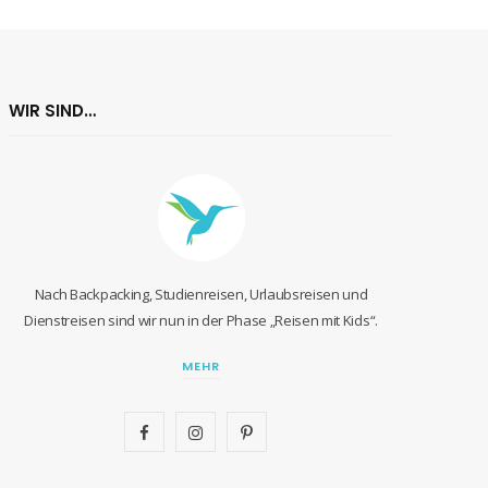
WIR SIND…
Nach Backpacking, Studienreisen, Urlaubsreisen und
Dienstreisen sind wir nun in der Phase „Reisen mit Kids“.
MEHR
F
I
P
a
n
i