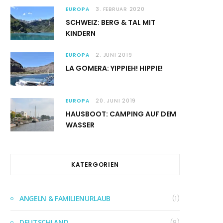
EUROPA
3. FEBRUAR 2020
SCHWEIZ: BERG & TAL MIT
KINDERN
EUROPA
2. JUNI 2019
LA GOMERA: YIPPIEH! HIPPIE!
EUROPA
20. JUNI 2019
HAUSBOOT: CAMPING AUF DEM
WASSER
KATERGORIEN
ANGELN & FAMILIENURLAUB
(1)
DEUTSCHLAND
(8)