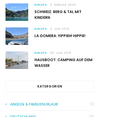
EUROPA
3. FEBRUAR 2020
SCHWEIZ: BERG & TAL MIT
KINDERN
EUROPA
2. JUNI 2019
LA GOMERA: YIPPIEH! HIPPIE!
EUROPA
20. JUNI 2019
HAUSBOOT: CAMPING AUF DEM
WASSER
KATERGORIEN
ANGELN & FAMILIENURLAUB
(1)
DEUTSCHLAND
(8)