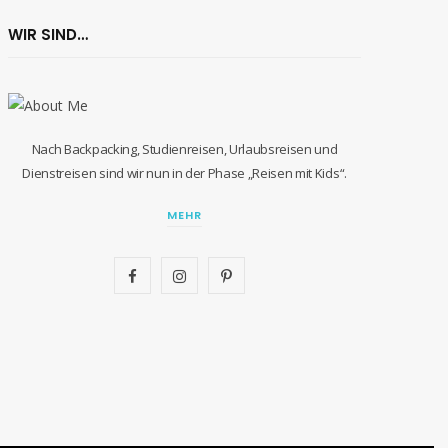
WIR SIND…
Nach Backpacking, Studienreisen, Urlaubsreisen und
Dienstreisen sind wir nun in der Phase „Reisen mit Kids“.
MEHR
F
I
P
a
n
i
c
s
n
e
t
t
b
a
e