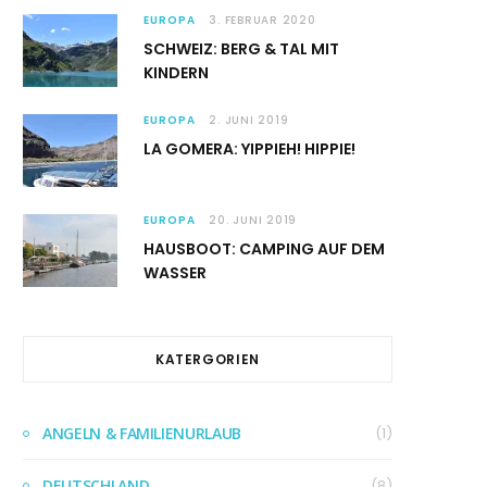
EUROPA
3. FEBRUAR 2020
SCHWEIZ: BERG & TAL MIT
KINDERN
EUROPA
2. JUNI 2019
LA GOMERA: YIPPIEH! HIPPIE!
EUROPA
20. JUNI 2019
HAUSBOOT: CAMPING AUF DEM
WASSER
KATERGORIEN
ANGELN & FAMILIENURLAUB
(1)
DEUTSCHLAND
(8)