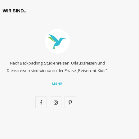
WIR SIND…
Nach Backpacking, Studienreisen, Urlaubsreisen und
Dienstreisen sind wir nun in der Phase „Reisen mit Kids“.
MEHR
F
I
P
a
n
i
c
s
n
e
t
t