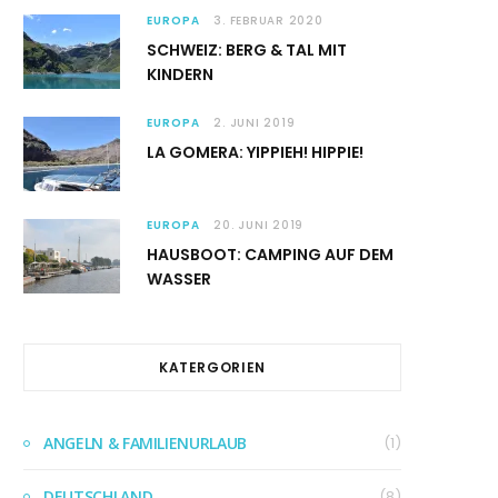
EUROPA
3. FEBRUAR 2020
SCHWEIZ: BERG & TAL MIT
KINDERN
EUROPA
2. JUNI 2019
LA GOMERA: YIPPIEH! HIPPIE!
EUROPA
20. JUNI 2019
HAUSBOOT: CAMPING AUF DEM
WASSER
KATERGORIEN
ANGELN & FAMILIENURLAUB
(1)
DEUTSCHLAND
(8)