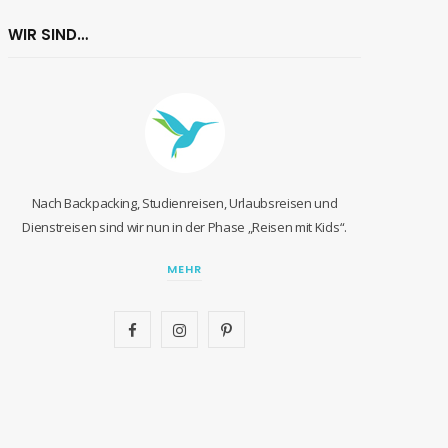
WIR SIND…
Nach Backpacking, Studienreisen, Urlaubsreisen und
Dienstreisen sind wir nun in der Phase „Reisen mit Kids“.
MEHR
F
I
P
a
n
i
c
s
n
e
t
t