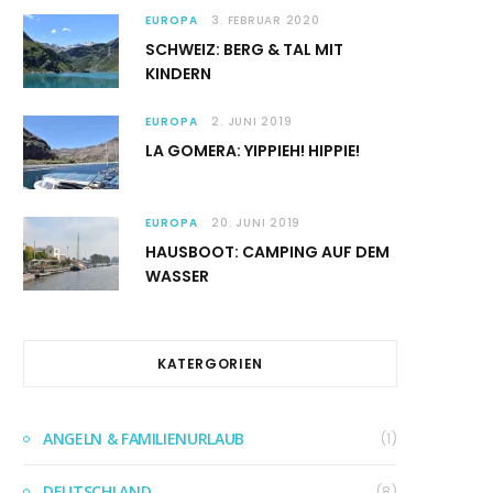
EUROPA
3. FEBRUAR 2020
SCHWEIZ: BERG & TAL MIT
KINDERN
EUROPA
2. JUNI 2019
LA GOMERA: YIPPIEH! HIPPIE!
EUROPA
20. JUNI 2019
HAUSBOOT: CAMPING AUF DEM
WASSER
KATERGORIEN
ANGELN & FAMILIENURLAUB
(1)
DEUTSCHLAND
(8)