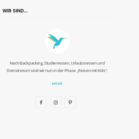
WIR SIND…
Nach Backpacking, Studienreisen, Urlaubsreisen und
Dienstreisen sind wir nun in der Phase „Reisen mit Kids“.
MEHR
F
I
P
a
n
i
c
s
n
e
t
t