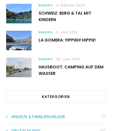
EUROPA
3. FEBRUAR 2020
SCHWEIZ: BERG & TAL MIT
KINDERN
EUROPA
2. JUNI 2019
LA GOMERA: YIPPIEH! HIPPIE!
EUROPA
20. JUNI 2019
HAUSBOOT: CAMPING AUF DEM
WASSER
KATERGORIEN
ANGELN & FAMILIENURLAUB
(1)
DEUTSCHLAND
(8)