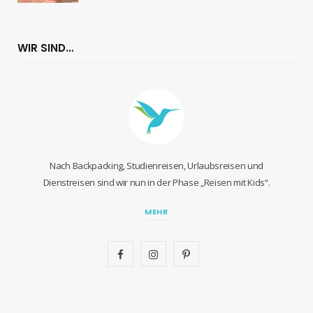
WIR SIND…
Nach Backpacking, Studienreisen, Urlaubsreisen und
Dienstreisen sind wir nun in der Phase „Reisen mit Kids“.
MEHR
F
I
P
a
n
i
c
s
n