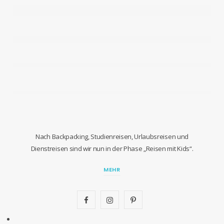
Nach Backpacking, Studienreisen, Urlaubsreisen und
Dienstreisen sind wir nun in der Phase „Reisen mit Kids“.
MEHR
F
I
P
a
n
i