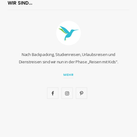
WIR SIND…
Nach Backpacking, Studienreisen, Urlaubsreisen und
Dienstreisen sind wir nun in der Phase „Reisen mit Kids“.
MEHR
F
I
P
a
n
i
c
s
n
e
t
t