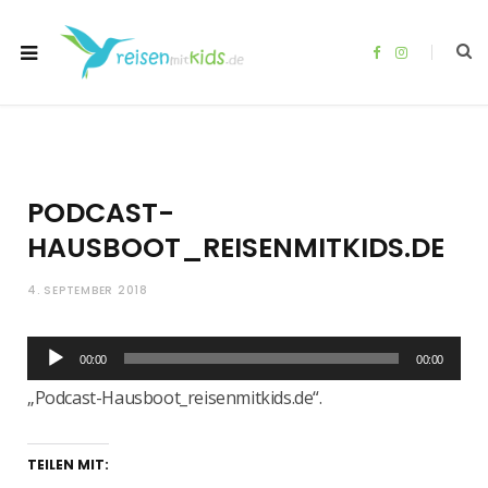
F
I
a
n
c
s
e
t
b
a
o
g
o
r
k
a
m
PODCAST-
HAUSBOOT_REISENMITKIDS.DE
4. SEPTEMBER 2018
Audio-
00:00
00:00
Player
„Podcast-Hausboot_reisenmitkids.de“.
TEILEN MIT: