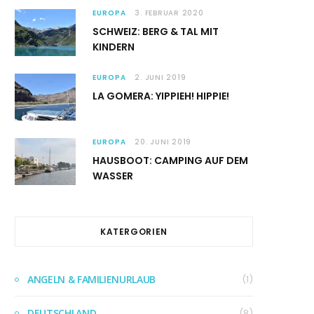
EUROPA
3. FEBRUAR 2020
SCHWEIZ: BERG & TAL MIT
KINDERN
EUROPA
2. JUNI 2019
LA GOMERA: YIPPIEH! HIPPIE!
EUROPA
20. JUNI 2019
HAUSBOOT: CAMPING AUF DEM
WASSER
KATERGORIEN
ANGELN & FAMILIENURLAUB
(1)
DEUTSCHLAND
(8)