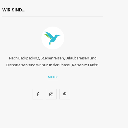
WIR SIND…
Nach Backpacking, Studienreisen, Urlaubsreisen und
Dienstreisen sind wir nun in der Phase „Reisen mit Kids“.
MEHR
F
I
P
a
n
i
c
s
n
e
t
t