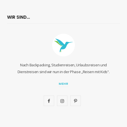
WIR SIND…
Nach Backpacking, Studienreisen, Urlaubsreisen und
Dienstreisen sind wir nun in der Phase „Reisen mit Kids“.
MEHR
F
I
P
a
n
i
c
s
n