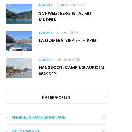
EUROPA
3. FEBRUAR 2020
SCHWEIZ: BERG & TAL MIT
KINDERN
EUROPA
2. JUNI 2019
LA GOMERA: YIPPIEH! HIPPIE!
EUROPA
20. JUNI 2019
HAUSBOOT: CAMPING AUF DEM
WASSER
KATERGORIEN
ANGELN & FAMILIENURLAUB
(1)
DEUTSCHLAND
(8)