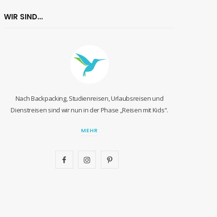
WIR SIND…
Nach Backpacking, Studienreisen, Urlaubsreisen und
Dienstreisen sind wir nun in der Phase „Reisen mit Kids“.
MEHR
F
I
P
a
n
i
c
s
n
e
t
t