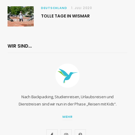
DEUTSCHLAND
1. JULI 2020
TOLLE TAGE IN WISMAR
WIR SIND…
Nach Backpacking, Studienreisen, Urlaubsreisen und
Dienstreisen sind wir nun in der Phase „Reisen mit Kids“.
MEHR
F
I
P