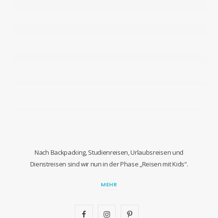
Nach Backpacking, Studienreisen, Urlaubsreisen und
Dienstreisen sind wir nun in der Phase „Reisen mit Kids“.
MEHR
F
I
P