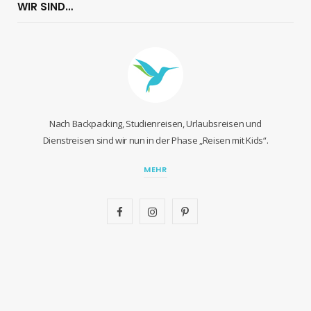
WIR SIND…
Nach Backpacking, Studienreisen, Urlaubsreisen und
Dienstreisen sind wir nun in der Phase „Reisen mit Kids“.
MEHR
F
I
P
a
n
i
c
s
n
e
t
t