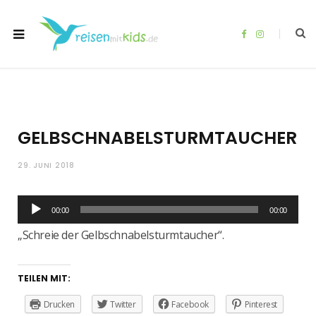
F
I
a
n
c
s
e
t
b
a
o
g
o
r
k
a
m
GELBSCHNABELSTURMTAUCHER
29. JUNI 2018
Audio-
00:00
00:00
Player
„Schreie der Gelbschnabelsturmtaucher“.
TEILEN MIT:
Drucken
Twitter
Facebook
Pinterest