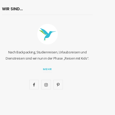
WIR SIND…
Nach Backpacking, Studienreisen, Urlaubsreisen und
Dienstreisen sind wir nun in der Phase „Reisen mit Kids“.
MEHR
F
I
P
a
n
i
c
s
n
e
t
t