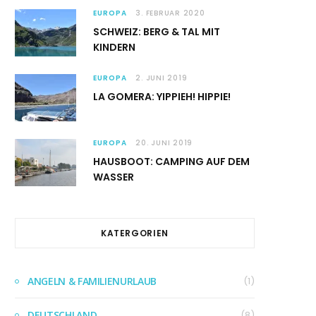
EUROPA
3. FEBRUAR 2020
SCHWEIZ: BERG & TAL MIT
KINDERN
EUROPA
2. JUNI 2019
LA GOMERA: YIPPIEH! HIPPIE!
EUROPA
20. JUNI 2019
HAUSBOOT: CAMPING AUF DEM
WASSER
KATERGORIEN
ANGELN & FAMILIENURLAUB
(1)
DEUTSCHLAND
(8)