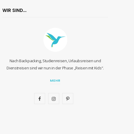
WIR SIND…
Nach Backpacking, Studienreisen, Urlaubsreisen und
Dienstreisen sind wir nun in der Phase „Reisen mit Kids“.
MEHR
F
I
P
a
n
i
c
s
n
e
t
t