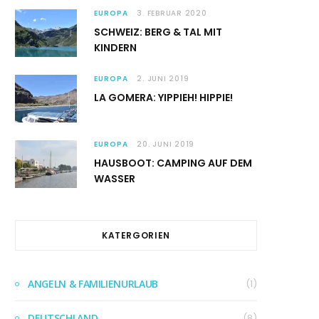
EUROPA
3. FEBRUAR 2020
SCHWEIZ: BERG & TAL MIT
KINDERN
EUROPA
2. JUNI 2019
LA GOMERA: YIPPIEH! HIPPIE!
EUROPA
20. JUNI 2019
HAUSBOOT: CAMPING AUF DEM
WASSER
KATERGORIEN
ANGELN & FAMILIENURLAUB
(1)
DEUTSCHLAND
(8)