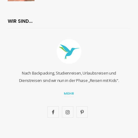
WIR SIND…
Nach Backpacking, Studienreisen, Urlaubsreisen und
Dienstreisen sind wir nun in der Phase „Reisen mit Kids“.
MEHR
F
I
P
a
n
i
c
s
n