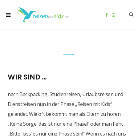
F
I
a
n
c
s
e
t
b
a
o
g
o
r
k
a
m
WIR SIND …
nach Backpacking, Studienreisen, Urlaubsreisen und
Dienstreisen nun in der Phase „Reisen mit Kids“
gelandet. Wie oft bekommt man als Eltern zu hören
„Keine Sorge, das ist nur eine Phase!“ oder man fleht
„Bitte, lass‘ es nur eine Phase sein!“ Wenn es nach uns